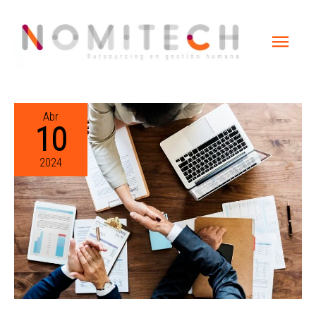
Abr
10
2024