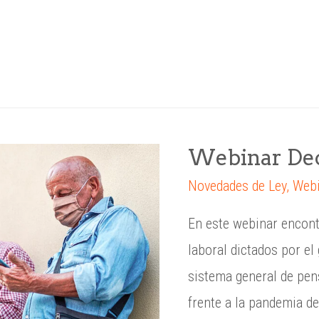
Outsourcing de Contratación
Empleados independientes
B
Webinar Dec
Novedades de Ley
,
Webi
En este webinar encont
laboral dictados por el
sistema general de pen
frente a la pandemia d