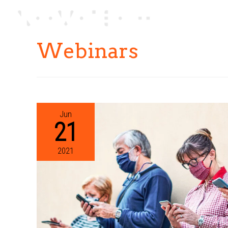
Webinars
Outsourcing de nómina
Jun
21
2021