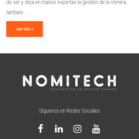
de ser y deja en manos expertas la gestión de la nómina,
también …
Leer Más »
Síguenos en Redes Sociales