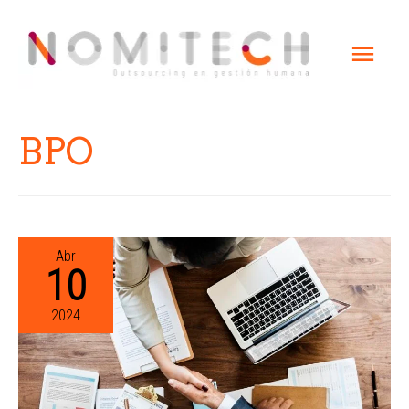
BPO
Abr
10
2024